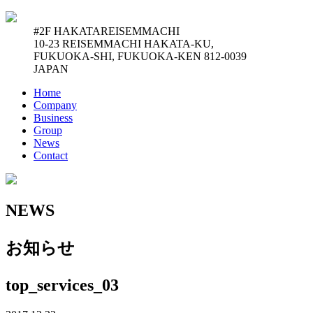
#2F HAKATAREISEMMACHI
10-23 REISEMMACHI HAKATA-KU,
FUKUOKA-SHI, FUKUOKA-KEN 812-0039
JAPAN
Home
Company
Business
Group
News
Contact
N
E
W
S
お知らせ
top_services_03